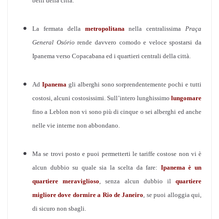
belli della città.
La fermata della
metropolitana
nella centralissima
Praça
General Osório
rende davvero comodo e veloce spostarsi da
Ipanema verso Copacabana ed i quartieri centrali della città.
Ad
Ipanema
gli alberghi sono sorprendentemente pochi e tutti
costosi, alcuni costosissimi.
Sull’intero lunghissimo
lungomare
fino a Leblon non vi sono più di cinque o sei alberghi ed anche
nelle vie interne non abbondano.
Ma se trovi posto e puoi permetterti le tariffe costose non vi è
alcun dubbio su quale sia la scelta da fare:
Ipanema è un
quartiere meraviglioso
, senza alcun dubbio il
quartiere
migliore dove dormire a Rio de Janeiro
, se puoi alloggia qui,
di sicuro non sbagli.