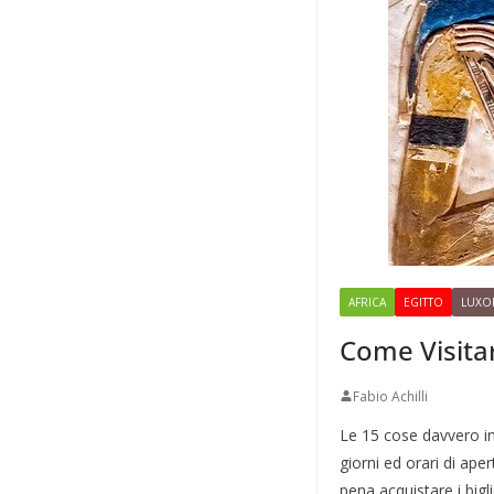
AFRICA
EGITTO
LUXO
Come Visitar
Fabio Achilli
Le 15 cose davvero imp
giorni ed orari di aper
pena acquistare i bigl