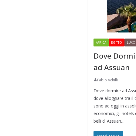
AFRICA
EGITTO
LUXO
Dove Dormir
ad Assuan
Fabio Achilli
Dove dormire ad Assuan
dove alloggiare tra il
sono ad oggi in assolut
economici, gli hotels d
belli di Assuan…