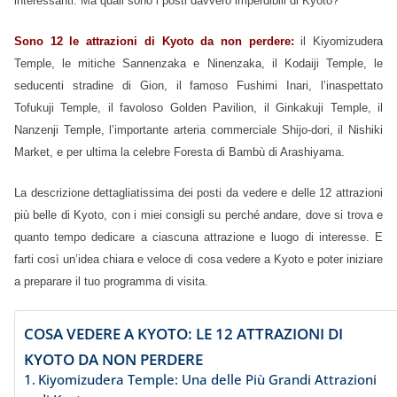
interessanti. Ma quali sono i posti davvero imperdibili di Kyoto?
Sono 12 le attrazioni di Kyoto da non perdere:
il Kiyomizudera
Temple, le mitiche Sannenzaka e Ninenzaka, il Kodaiji Temple, le
seducenti stradine di Gion, il famoso Fushimi Inari, l’inaspettato
Tofukuji Temple, il favoloso Golden Pavilion, il Ginkakuji Temple, il
Nanzenji Temple, l’importante arteria commerciale Shijo-dori, il Nishiki
Market, e per ultima la celebre Foresta di Bambù di Arashiyama.
La descrizione dettagliatissima dei posti da vedere e delle 12 attrazioni
più belle di Kyoto, con i miei consigli su perché andare, dove si trova e
quanto tempo dedicare a ciascuna attrazione e luogo di interesse. E
farti così un’idea chiara e veloce di cosa vedere a Kyoto e poter iniziare
a preparare il tuo programma di visita.
COSA VEDERE A KYOTO: LE 12 ATTRAZIONI DI
KYOTO DA NON PERDERE
Kiyomizudera Temple: Una delle Più Grandi Attrazioni