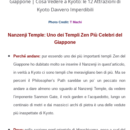
Giappone | Cosa Vedere a Kyoto: le 12 Attrazioni di
Kyoto Davvero Imperdibili
Photo Credit:
T Machi
Nanzenji Temple: Uno dei Templi Zen Più Celebri del
Giappone
Perché andare:
pur essendo uno dei più importanti templi Zen del
Giappone ho dubitato molto se inserire il Nanzenji in quest’articolo,
in verità a Kyoto ci sono templi che meravigliano ben di più. Ma se
percorri il Philosopher’s Path sarebbe un po’ un peccato non
andare a dare almeno uno sguardo al Nanzenji Temple, da vedere
l’imponente Sanmon Gate, il rock garden e l’acquedotto, lungo un
centinaio di metri e dai massicci archi di pietra è una delle vedute
più inaspettate di Kyoto.
Dove:
nella sezione nord-orientale di Higashiyama, poco a sud del