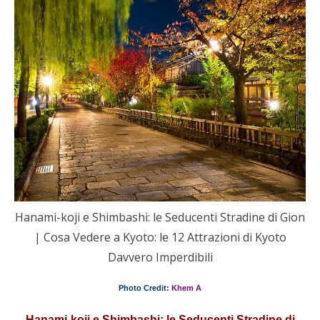
Hanami-koji e Shimbashi: le Seducenti Stradine di Gion
| Cosa Vedere a Kyoto: le 12 Attrazioni di Kyoto
Davvero Imperdibili
Photo Credit:
Khem A
Hanami-koji e Shimbashi: le Seducenti Stradine di