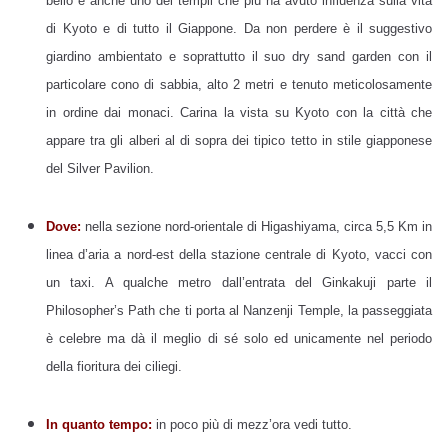
bello è anche uno dei templi che più ha avuto influenza sulla vita
di Kyoto e di tutto il Giappone. Da non perdere è il suggestivo
giardino ambientato e soprattutto il suo dry sand garden con il
particolare cono di sabbia, alto 2 metri e tenuto meticolosamente
in ordine dai monaci. Carina la vista su Kyoto con la città che
appare tra gli alberi al di sopra dei tipico tetto in stile giapponese
del Silver Pavilion.
Dove:
nella sezione nord-orientale di Higashiyama, circa 5,5 Km in
linea d’aria a nord-est della stazione centrale di Kyoto, vacci con
un taxi. A qualche metro dall’entrata del Ginkakuji parte il
Philosopher’s Path che ti porta al Nanzenji Temple, la passeggiata
è celebre ma dà il meglio di sé solo ed unicamente nel periodo
della fioritura dei ciliegi.
In quanto tempo:
in poco più di mezz’ora vedi tutto.