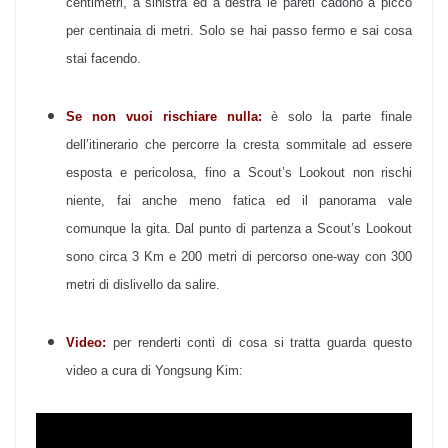
centimetri, a sinistra ed a destra le pareti cadono a picco
per centinaia di metri. Solo se hai passo fermo e sai cosa
stai facendo.
Se non vuoi rischiare nulla:
è solo la parte finale
dell’itinerario che percorre la cresta sommitale ad essere
esposta e pericolosa, fino a Scout’s Lookout non rischi
niente, fai anche meno fatica ed il panorama vale
comunque la gita. Dal punto di partenza a Scout’s Lookout
sono circa 3 Km e 200 metri di percorso one-way con 300
metri di dislivello da salire.
Video:
per renderti conti di cosa si tratta guarda questo
video a cura di Yongsung Kim: