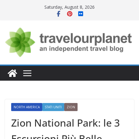
Skip
Saturday, August 8, 2026
to
content
NORTH AMERICA
STATI UNITI
ZION
Zion National Park: le 3
Escursioni Più Belle