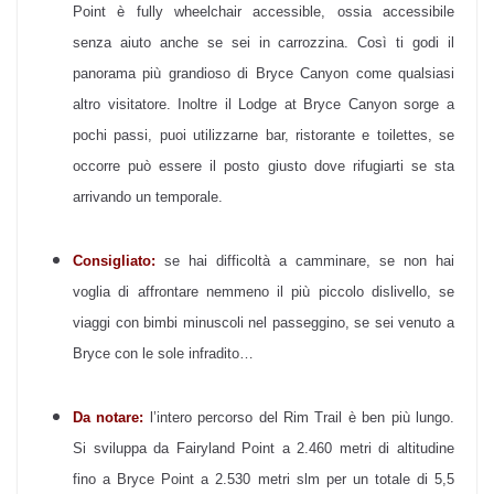
Point
è fully wheelchair accessible, ossia accessibile
senza aiuto anche se sei in carrozzina. Così ti godi il
panorama più grandioso di Bryce Canyon come qualsiasi
altro visitatore. Inoltre il Lodge at Bryce Canyon sorge a
pochi passi, puoi utilizzarne bar, ristorante e toilettes, se
occorre può essere il posto giusto dove rifugiarti se sta
arrivando un temporale.
Consigliato:
se hai difficoltà a camminare, se non hai
voglia di affrontare nemmeno il più piccolo dislivello, se
viaggi con bimbi minuscoli nel passeggino, se sei venuto a
Bryce con le sole infradito…
Da notare:
l’intero percorso del Rim Trail è ben più lungo.
Si sviluppa da Fairyland Point a 2.460 metri di altitudine
fino a Bryce Point a 2.530 metri slm per un totale di 5,5