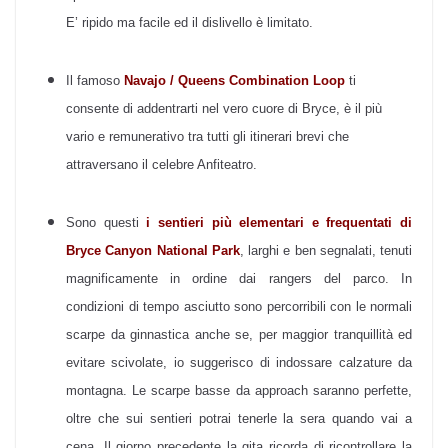
E’ ripido ma facile ed il dislivello è limitato.
Il famoso
Navajo / Queens Combination Loop
ti
consente di addentrarti nel vero cuore di Bryce, è il più
vario e remunerativo tra tutti gli itinerari brevi che
attraversano il celebre Anfiteatro.
Sono questi
i sentieri più elementari e frequentati di
Bryce Canyon National Park
, larghi e ben segnalati, tenuti
magnificamente in ordine dai rangers del parco. In
condizioni di tempo asciutto sono percorribili con le normali
scarpe da ginnastica anche se, per maggior tranquillità ed
evitare scivolate, io suggerisco di indossare calzature da
montagna. Le scarpe basse da approach saranno perfette,
oltre che sui sentieri potrai tenerle la sera quando vai a
cena. Il giorno precedente la gita ricorda di ricontrollare la