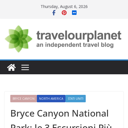
Skip
Thursday, August 6, 2026
to
content
BRYCE CANYON
NORTH AMERICA
STATI UNITI
Bryce Canyon National
Park: le 3 Escursioni Più