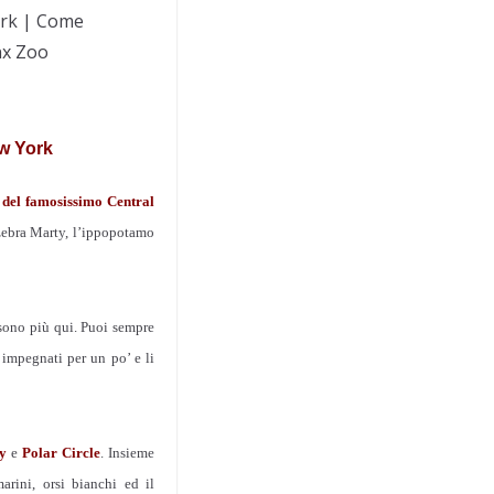
ork | Come
onx Zoo
ew York
o del famosissimo Central
 zebra Marty, l’ippopotamo
 sono più qui. Puoi sempre
o impegnati per un po’ e li
y
e
Polar Circle
. Insieme
arini, orsi bianchi ed il