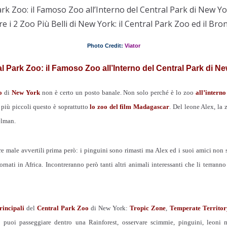
ark Zoo: il Famoso Zoo all’Interno del Central Park di New Y
re i 2 Zoo Più Belli di New York: il Central Park Zoo ed il Br
Photo Credit:
Viator
l Park Zoo: il Famoso Zoo all’Interno del Central Park di N
o
di
New York
non è certo un posto banale. Non solo perché è lo zoo
all’intern
 più piccoli questo è soprattutto
lo zoo del film Madagascar
. Del leone Alex, la
elman.
re male avvertili prima però: i pinguini sono rimasti ma Alex ed i suoi amici non
ornati in Africa. Incontreranno però tanti altri animali interessanti che li terrann
rincipali
del
Central Park Zoo
di New York:
Tropic Zone
,
Temperate Territor
 puoi passeggiare dentro una Rainforest, osservare scimmie, pinguini, leoni m