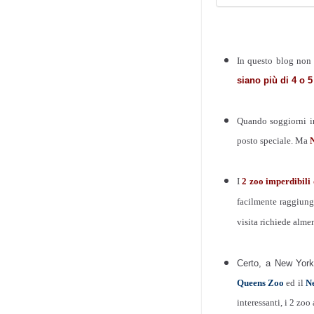
In questo blog non 
siano più di 4 o 
Quando soggiorni in
posto speciale. Ma
I
2 zoo imperdibili
facilmente raggiungi
visita richiede alme
Certo, a New York 
Queens Zoo
ed il
N
interessanti, i 2 zo