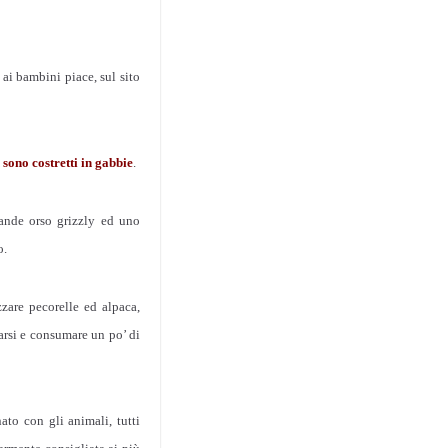
 ai bambini piace, sul sito
 sono costretti in gabbie
.
ande orso grizzly ed uno
o.
zare pecorelle ed alpaca,
garsi e consumare un po’ di
ato con gli animali, tutti