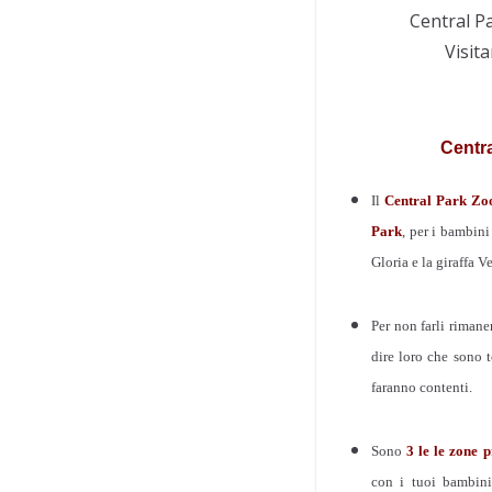
Central P
Visita
Centra
Il
Central Park Zo
Park
, per i bambini
Gloria e la giraffa V
Per non farli rimane
dire loro che sono t
faranno contenti.
Sono
3 le le zone p
con i tuoi bambini