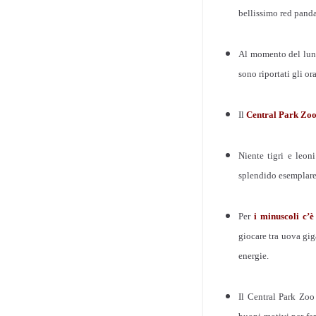
bellissimo red panda
Al momento del lunc
sono riportati gli or
Il
Central Park Zo
Niente tigri e leo
splendido esemplare 
Per
i minuscoli c’è
giocare tra uova gig
energie.
Il Central Park Zoo 