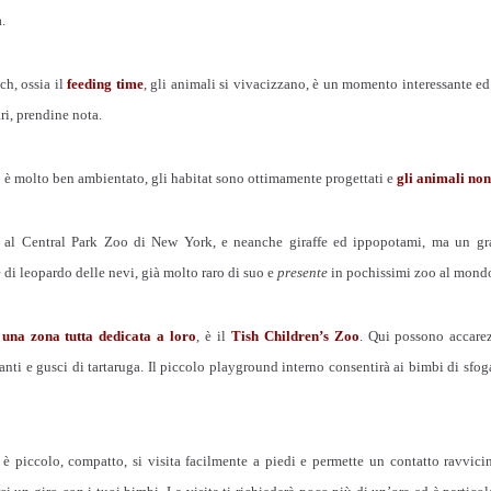
.
h, ossia il
feeding time
, gli animali si vivacizzano, è un momento interessante ed
ari, prendine nota.
o
è molto ben ambientato, gli habitat sono ottimamente progettati e
gli animali non
ni al Central Park Zoo di New York, e neanche giraffe ed ippopotami, ma un gr
di leopardo delle nevi, già molto raro di suo e
presente
in pochissimi zoo al mond
 una zona tutta dedicata a loro
, è il
Tish Children’s Zoo
. Qui possono accarez
anti e gusci di tartaruga. Il piccolo playground interno consentirà ai bimbi di sfo
è piccolo, compatto, si visita facilmente a piedi e permette un contatto ravvicin