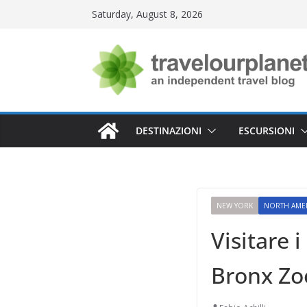
Skip
Saturday, August 8, 2026
to
content
DESTINAZIONI
ESCURSIONI
NEW YORK
NORTH AME
Visitare 
Bronx Zo