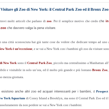
Visitare gli Zoo di New York: il Central Park Zoo ed il Bronx Zoo
trovi molti articoli che parlano di
zoo
. Per il semplice motivo che credo
che
in
5 zoo
che davvero valga la pena visitare.
 una città sconosciuta hai già tante cose da vedere che dedicare tempo ad uno 
New York è un’eccezione
, e se vai a New York con i bambini gli zoo da visitare sono
 di New York
sono il
Central Park Zoo
, piccolo ma centralissimo a Manhattan all’
bile e visitabile in solo un’ora, ed il molto più grande e più lontano
Bronx Zoo
,
no mezza giornata.
esistono anche altri zoo ed acquari interessanti per i bambini,
il
Prospect
ew York Aquarium
di Coney Island a Brooklyn, ma sono il Central Park Zoo ed il
o assolutamente da non perdere se vai a New York con i bambini.