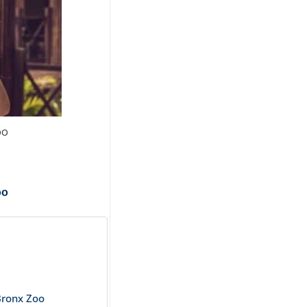
oo
oo
 Bronx Zoo