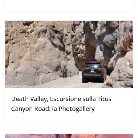
Death Valley, Escursione sulla Titus
Canyon Road: la Photogallery