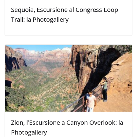
Sequoia, Escursione al Congress Loop
Trail: la Photogallery
Zion, l’Escursione a Canyon Overlook: la
Photogallery