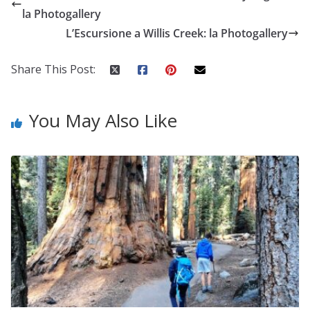
la Photogallery
L’Escursione a Willis Creek: la Photogallery
Share This Post:
You May Also Like