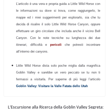
L’articolo è una vera e propria guida a Little Wild Horse con
le informazioni su dove si trova, come raggiungerlo, le
mappe ed i miei suggerimenti per esplorarlo, sia che tu
decida di risalire il solo Little Wild Horse Canyon, oppure
effettuare un giro circolare che includa anche il vicino Bell
Canyon. Con le note tecniche su lunghezza dei due
itinerari, difficoltà e
pericoli
che potresti incontrare
all’interno dei canyons.
Little Wild Horse dista solo poche miglia dalla magnifica
Goblin Valley e sarebbe un vero peccato se tu non ti
fermassi a visitarla. Per saperne di più leggi l’articolo
Goblin Valley: Visitare la Valle Fatata dello Utah
L’Escursione alla Ricerca della Goblin Valley Segreta: