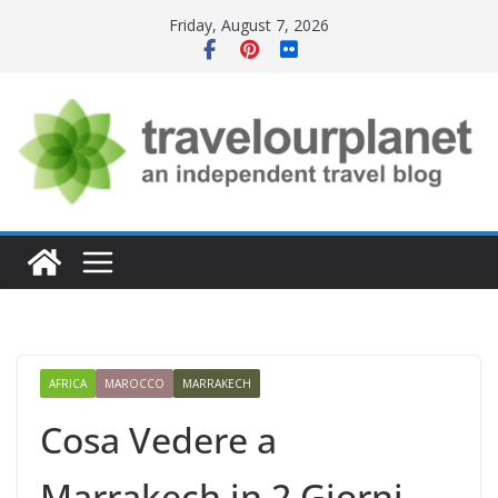
Skip
Friday, August 7, 2026
to
content
AFRICA
MAROCCO
MARRAKECH
Cosa Vedere a
Marrakech in 2 Giorni –