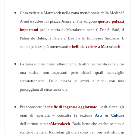
Cosa vedere a Marrakech nella zona meridionale della Medina?
A sud e sud-est di piazza Jemaa el Fna sorgono
quattro palazzi
importanti
per la storia di Marrakech: sono il Dar Si Said, il
Palais de Bahia, il Palais el Badii e le Tombeaux Saadiens. E
sono i palazzi più interessanti e
belli da vedere a Marrakech
.
La zona è forse meno affascinante di altre ma merita senz’altro
una visita, non aspettarti però chissà quali meraviglie
architettoniche. Dalla piazza ci arrivi a piedi con una
passeggiata di circa mezz’ora.
Per conoscere
le tariffe di ingresso aggiornate
– e di alcuni gli
orari di apertura – consulta la sezione
Arts & Culture
dell’ottimo sito
inMarrakech
. Bada bene che anche se non è
scritto durante il Ramadan gli orari sono ben più restrittivi, in