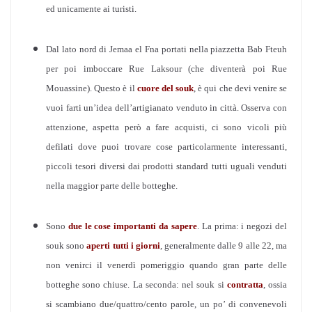
ed unicamente ai turisti.
Dal lato nord di Jemaa el Fna portati nella piazzetta Bab Fteuh
per poi imboccare Rue Laksour (che diventerà poi Rue
Mouassine). Questo è il
cuore del souk
, è qui che devi venire se
vuoi farti un’idea dell’artigianato venduto in città. Osserva con
attenzione, aspetta però a fare acquisti, ci sono vicoli più
defilati dove puoi trovare cose particolarmente interessanti,
piccoli tesori diversi dai prodotti standard tutti uguali venduti
nella maggior parte delle botteghe.
Sono
due le cose importanti da sapere
. La prima: i negozi del
souk sono
aperti tutti i giorni
, generalmente dalle 9 alle 22, ma
non venirci il venerdì pomeriggio quando gran parte delle
botteghe sono chiuse. La seconda: nel souk si
contratta
, ossia
si scambiano due/quattro/cento parole, un po’ di convenevoli