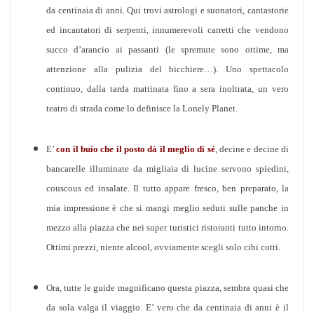
da centinaia di anni. Qui trovi astrologi e suonatori, cantastorie
ed incantatori di serpenti, innumerevoli carretti che vendono
succo d’arancio ai passanti (le spremute sono ottime, ma
attenzione alla pulizia del bicchiere…). Uno spettacolo
continuo, dalla tarda mattinata fino a sera inoltrata, un vero
teatro di strada come lo definisce la Lonely Planet.
E’
con il buio che il posto dà il meglio di sé
, decine e decine di
bancarelle illuminate da migliaia di lucine servono spiedini,
couscous ed insalate. Il tutto appare fresco, ben preparato, la
mia impressione è che si mangi meglio seduti sulle panche in
mezzo alla piazza che nei super turistici ristoranti tutto intorno.
Ottimi prezzi, niente alcool, ovviamente scegli solo cibi cotti.
Ora, tutte le guide magnificano questa piazza, sembra quasi che
da sola valga il viaggio. E’ vero che da centinaia di anni è il