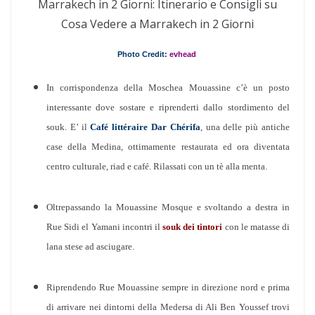
Marrakech in 2 Giorni: Itinerario e Consigli su
Cosa Vedere a Marrakech in 2 Giorni
Photo Credit:
evhead
In corrispondenza della Moschea Mouassine c’è un posto
interessante dove sostare e riprenderti dallo stordimento del
souk. E’ il
Café littéraire Dar Chérifa
, una delle più antiche
case della Medina, ottimamente restaurata ed ora diventata
centro culturale, riad e café. Rilassati con un tè alla menta.
Oltrepassando la Mouassine Mosque e svoltando a destra in
Rue Sidi el Yamani incontri il
souk dei tintori
con le matasse di
lana stese ad asciugare.
Riprendendo Rue Mouassine sempre in direzione nord e prima
di arrivare nei dintorni della Medersa di Ali Ben Youssef trovi