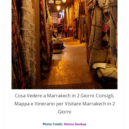
Cosa Vedere a Marrakech in 2 Giorni: Consigli,
Mappa e Itinerario per Visitare Marrakech in 2
Giorni
Photo Credit:
Honza Soukup