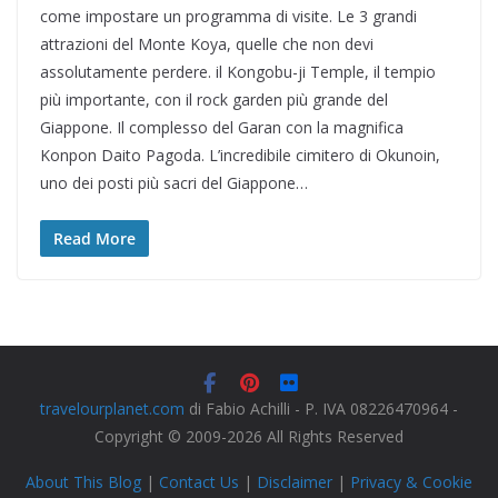
come impostare un programma di visite. Le 3 grandi
attrazioni del Monte Koya, quelle che non devi
assolutamente perdere. il Kongobu-ji Temple, il tempio
più importante, con il rock garden più grande del
Giappone. Il complesso del Garan con la magnifica
Konpon Daito Pagoda. L’incredibile cimitero di Okunoin,
uno dei posti più sacri del Giappone…
Read More
travelourplanet.com
di Fabio Achilli - P. IVA 08226470964 -
Copyright © 2009-2026 All Rights Reserved
About This Blog
|
Contact Us
|
Disclaimer
|
Privacy & Cookie