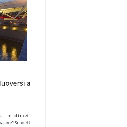
Muoversi a
scere ed i miei
gapore? Sono 4 i