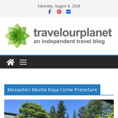
Skip
Saturday, August 8, 2026
to
content
Monasteri Monte Koya Come Prenotare