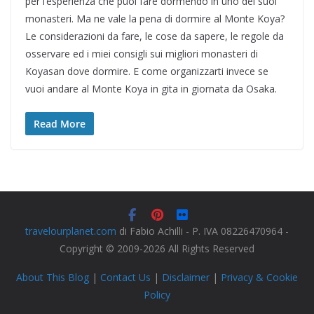
per l’esperienza che puoi fare dormendo in uno dei suoi
monasteri. Ma ne vale la pena di dormire al Monte Koya?
Le considerazioni da fare, le cose da sapere, le regole da
osservare ed i miei consigli sui migliori monasteri di
Koyasan dove dormire. E come organizzarti invece se
vuoi andare al Monte Koya in gita in giornata da Osaka.
Read More
travelourplanet.com
di Fabio Achilli - P. IVA 08226470964 -
Copyright © 2009-2026 All Rights Reserved
About This Blog
|
Contact Us
|
Disclaimer
|
Privacy & Cookie
Policy