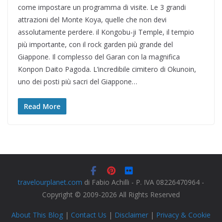
come impostare un programma di visite. Le 3 grandi
attrazioni del Monte Koya, quelle che non devi
assolutamente perdere. il Kongobu-ji Temple, il tempio
più importante, con il rock garden più grande del
Giappone. Il complesso del Garan con la magnifica
Konpon Daito Pagoda. L’incredibile cimitero di Okunoin,
uno dei posti più sacri del Giappone…
Read More
travelourplanet.com
di Fabio Achilli - P. IVA 08226470964 -
Copyright © 2009-2026 All Rights Reserved
About This Blog
|
Contact Us
|
Disclaimer
|
Privacy & Cookie