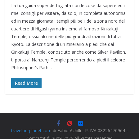
La tua guida super dettagliata con le cose da sapere ed i
miei consigli per visitare, da solo, in completa autonomia
ed in mezza giornata i templi più belli della zona nord del
quartiere di Higashiyama insieme al famoso Kinkakuji
Temple, ossia alcune delle più grandi attrazioni di tutta
Kyoto. La descrizione di un itinerario a piedi che dal
Ginkakuji Temple, conosciuto anche come Silver Pavilion,
ti porta al Nanzenji Temple percorrendo a piedi il celebre
Philosopher’s Path…
Read More
travelourplanet.com
di Fabio Achilli - P. IVA 08226470964 -
Copyright © 2009-2026 All Rights Reserved