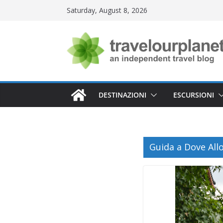
Skip
Saturday, August 8, 2026
to
content
DESTINAZIONI
ESCURSIONI
Guida a Dove All