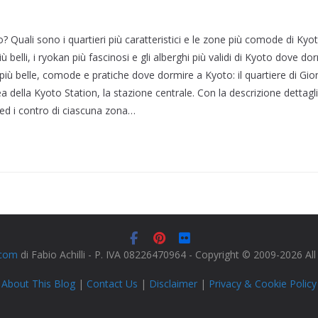
 Quali sono i quartieri più caratteristici e le zone più comode di Kyo
più belli, i ryokan più fascinosi e gli alberghi più validi di Kyoto dove d
più belle, comode e pratiche dove dormire a Kyoto: il quartiere di Gio
ea della Kyoto Station, la stazione centrale. Con la descrizione dettaglia
o ed i contro di ciascuna zona…
.com
di Fabio Achilli - P. IVA 08226470964 - Copyright © 2009-2026 Al
About This Blog
|
Contact Us
|
Disclaimer
|
Privacy & Cookie Policy