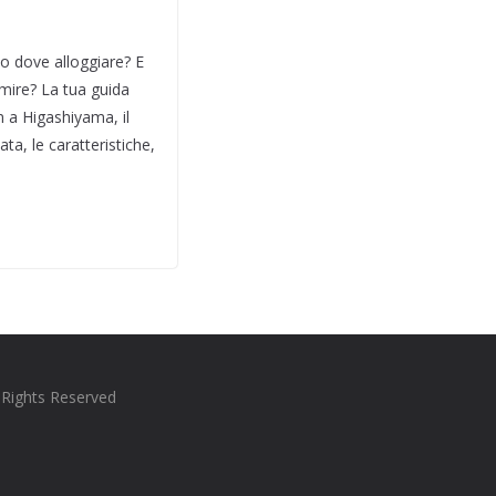
to dove alloggiare? E
ormire? La tua guida
n a Higashiyama, il
ta, le caratteristiche,
l Rights Reserved