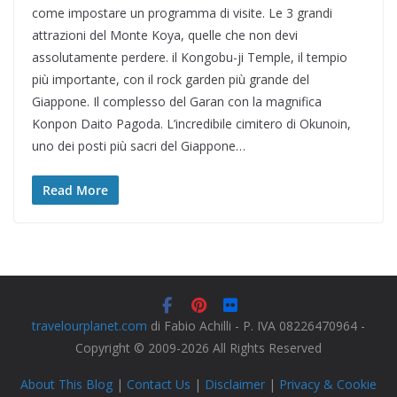
come impostare un programma di visite. Le 3 grandi
attrazioni del Monte Koya, quelle che non devi
assolutamente perdere. il Kongobu-ji Temple, il tempio
più importante, con il rock garden più grande del
Giappone. Il complesso del Garan con la magnifica
Konpon Daito Pagoda. L’incredibile cimitero di Okunoin,
uno dei posti più sacri del Giappone…
Read More
travelourplanet.com
di Fabio Achilli - P. IVA 08226470964 -
Copyright © 2009-2026 All Rights Reserved
About This Blog
|
Contact Us
|
Disclaimer
|
Privacy & Cookie