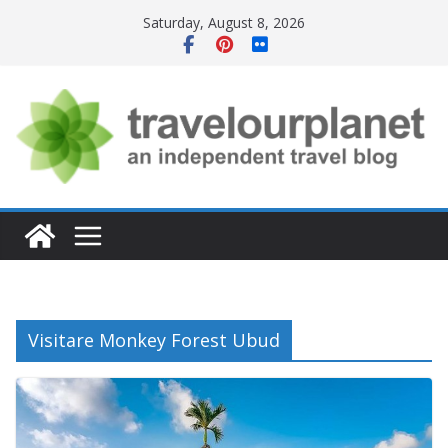
Skip
Saturday, August 8, 2026
to
content
Visitare Monkey Forest Ubud