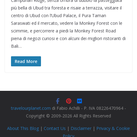
Campuhan Ridge, senza ombra di dubbio la passeggiata
più bella di Ubud tra foresta e risaie a terrazza, visitare il
centro di Ubud con l’Ubud Palace, il Pura Taman
Saraswati ed il mercato, vedere la Monkey Forest con le
scimmie, e percorrere a piedi la Monkey Forest Road
piena di negozi curiosi e con alcuni dei migliori ristoranti di
Bali…
Read More
travelourplanet.com
di Fabio Achilli - P. IVA 08226470964 -
Copyright © 2009-2026 All Rights Reserved
About This Blog
|
Contact Us
|
Disclaimer
|
Privacy & Cookie
Policy