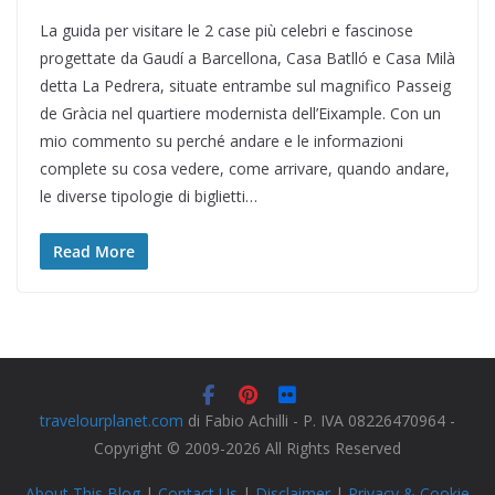
La guida per visitare le 2 case più celebri e fascinose
progettate da Gaudí a Barcellona, Casa Batlló e Casa Milà
detta La Pedrera, situate entrambe sul magnifico Passeig
de Gràcia nel quartiere modernista dell’Eixample. Con un
mio commento su perché andare e le informazioni
complete su cosa vedere, come arrivare, quando andare,
le diverse tipologie di biglietti…
Read More
travelourplanet.com
di Fabio Achilli - P. IVA 08226470964 -
Copyright © 2009-2026 All Rights Reserved
About This Blog
|
Contact Us
|
Disclaimer
|
Privacy & Cookie