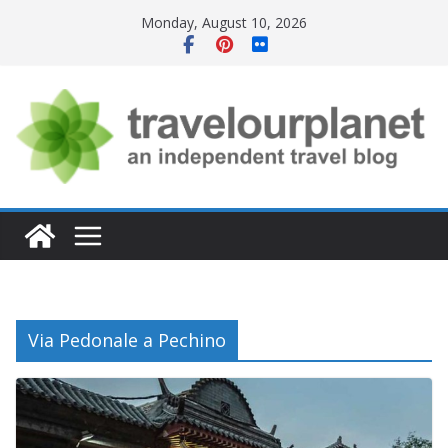
Skip
Monday, August 10, 2026
to
content
Via Pedonale a Pechino