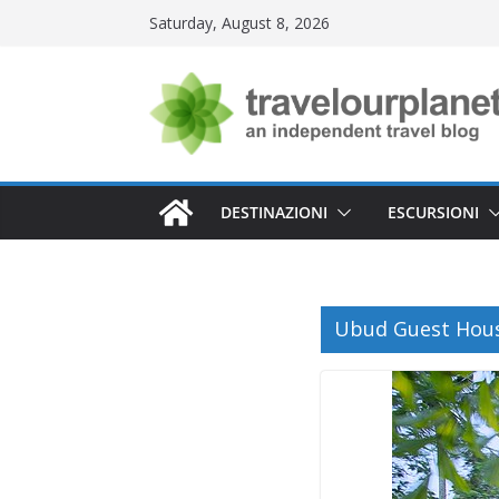
Skip
Saturday, August 8, 2026
to
content
DESTINAZIONI
ESCURSIONI
Ubud Guest Hous