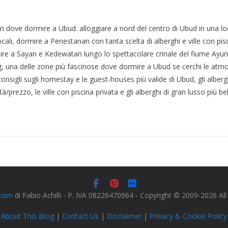
ri dove dormire a Ubud: alloggiare a nord del centro di Ubud in una lo
locali, dormire a Penestanan con tanta scelta di alberghi e ville con pisc
ire a Sayan e Kedewatan lungo lo spettacolare crinale del fiume Ayun
 una delle zone più fascinose dove dormire a Ubud se cerchi le atmo
consigli sugli homestay e le guest-houses più valide di Ubud, gli alberghi
à/prezzo, le ville con piscina privata e gli alberghi di gran lusso più be
.com
di Fabio Achilli - P. IVA 08226470964 - Copyright © 2009-2026 Al
About This Blog
|
Contact Us
|
Disclaimer
|
Privacy & Cookie Policy