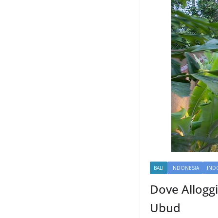
BALI
INDONESIA
IND
Dove Allogg
Ubud