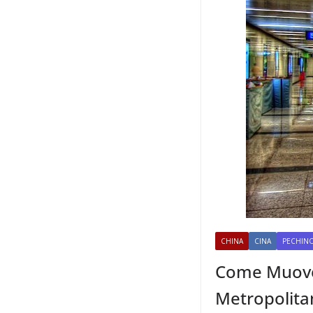
CHINA
CINA
PECHIN
Come Muover
Metropolita