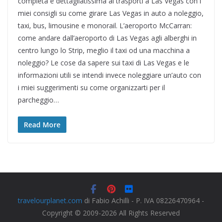
completa e dettagliatissima ai trasporti a Las Vegas con i
miei consigli su come girare Las Vegas in auto a noleggio,
taxi, bus, limousine e monorail. L’aeroporto McCarran:
come andare dall’aeroporto di Las Vegas agli alberghi in
centro lungo lo Strip, meglio il taxi od una macchina a
noleggio? Le cose da sapere sui taxi di Las Vegas e le
informazioni utili se intendi invece noleggiare un’auto con
i miei suggerimenti su come organizzarti per il
parcheggio…
Read More
travelourplanet.com
di Fabio Achilli - P. IVA 08226470964 -
Copyright © 2009-2026 All Rights Reserved