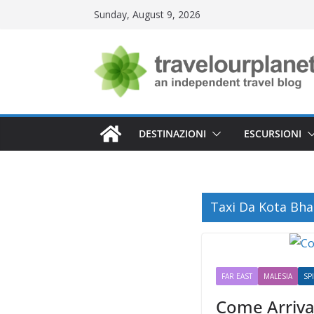
Skip
Sunday, August 9, 2026
to
content
DESTINAZIONI
ESCURSIONI
Taxi Da Kota Bha
FAR EAST
MALESIA
SP
Come Arrivar