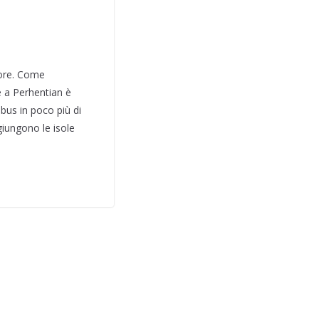
pore. Come
e a Perhentian è
 bus in poco più di
giungono le isole