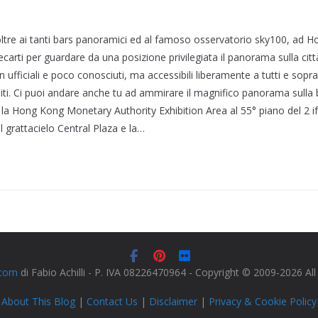
ltre ai tanti bars panoramici ed al famoso osservatorio sky100, ad 
recarti per guardare da una posizione privilegiata il panorama sulla citt
ufficiali e poco conosciuti, ma accessibili liberamente a tutti e sopra
ti. Ci puoi andare anche tu ad ammirare il magnifico panorama sulla
 la Hong Kong Monetary Authority Exhibition Area al 55° piano del 2 ifc
l grattacielo Central Plaza e la…
.com
di Fabio Achilli - P. IVA 08226470964 - Copyright © 2009-2026 Al
About This Blog
|
Contact Us
|
Disclaimer
|
Privacy & Cookie Policy