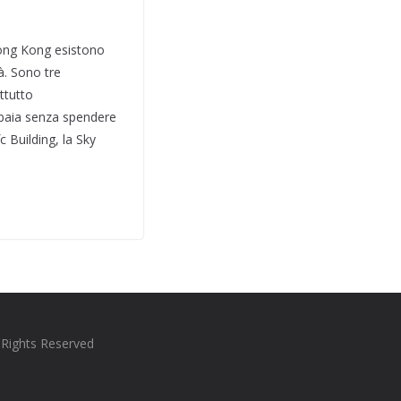
Hong Kong esistono
à. Sono tre
ttutto
 baia senza spendere
 Building, la Sky
l Rights Reserved