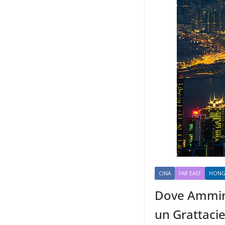
CINA
FAR EAST
HONG
Dove Ammirar
un Grattacie