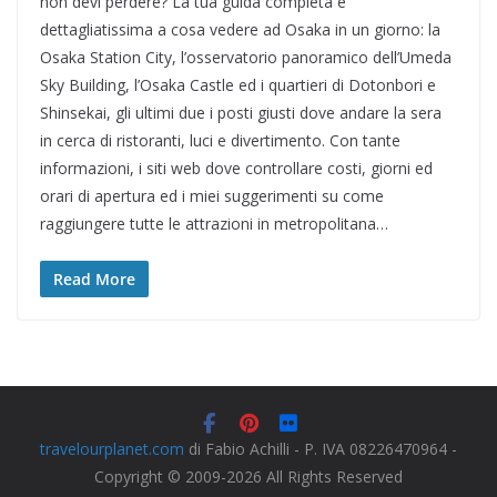
non devi perdere? La tua guida completa e
dettagliatissima a cosa vedere ad Osaka in un giorno: la
Osaka Station City, l’osservatorio panoramico dell’Umeda
Sky Building, l’Osaka Castle ed i quartieri di Dotonbori e
Shinsekai, gli ultimi due i posti giusti dove andare la sera
in cerca di ristoranti, luci e divertimento. Con tante
informazioni, i siti web dove controllare costi, giorni ed
orari di apertura ed i miei suggerimenti su come
raggiungere tutte le attrazioni in metropolitana…
Read More
travelourplanet.com
di Fabio Achilli - P. IVA 08226470964 -
Copyright © 2009-2026 All Rights Reserved