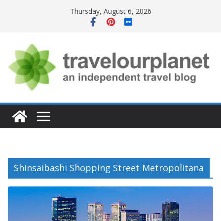
Skip
Thursday, August 6, 2026
to
content
Shinsaibashi Shopping Street Metropolitana