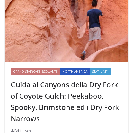
GRAND STAIRCASE-ESCALANTE
NORTH AMERICA
STATI UNITI
Guida ai Canyons della Dry Fork
of Coyote Gulch: Peekaboo,
Spooky, Brimstone ed i Dry Fork
Narrows
Fabio Achilli