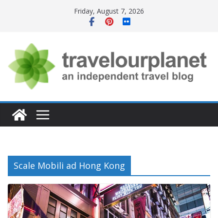
Skip
Friday, August 7, 2026
to
content
Scale Mobili ad Hong Kong