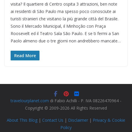
visita? Il quartiere di Centro ospita 3 attrazioni, ben note
ai residenti di São Paulo ma spesso poco conosciute ai
turisti stranieri che visitano la più grande città del Brasile.
Sono il Mercado Municipal, il Minhoção con Praça
Roosevelt ed il Teatro Sala São Paulo. E se ti fermi a San
Paolo almeno due o tre giorni non andrebbero mancate…
Read More
travelourplanet.com
di Fabio Achilli - P. IVA 08226470964 -
Copyright © 2009-2026 All Rights Reserved
About This Blog
|
Contact Us
|
Disclaimer
|
Privacy & Cookie
Policy