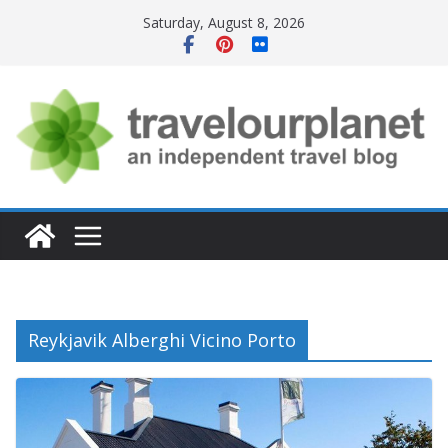
Skip
Saturday, August 8, 2026
to
content
Reykjavik Alberghi Vicino Porto