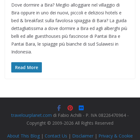
Dove dormire a Bira? Meglio alloggiare nel villaggio di
Bira oppure in uno dei nuovi, piccoli e deliziosi hotels e
bed & breakfast sulla favolosa spiaggia di Bara? La guida
dettagliatissima a dove dormire a Bira ed agli alberghi più
belli ed alle guesthouses più fascinose di Pantai Bira e
Pantai Bara, le spiagge più bianche di sud Sulawesi in
Indonesia.
Read More
travelourplanet.com
di Fabio Achilli - P. IVA 08226470964 -
Copyright © 2009-2026 All Rights Reserved
About This Blog
|
Contact Us
|
Disclaimer
|
Privacy & Cookie