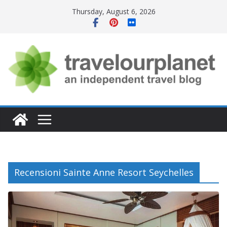
Skip
Thursday, August 6, 2026
to
content
Recensioni Sainte Anne Resort Seychelles