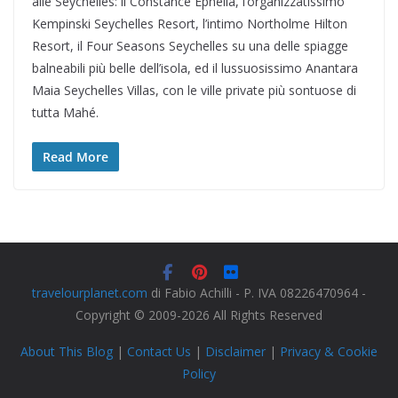
alle Seychelles: il Constance Ephelia, l’organizzatissimo
Kempinski Seychelles Resort, l’intimo Northolme Hilton
Resort, il Four Seasons Seychelles su una delle spiagge
balneabili più belle dell’isola, ed il lussuosissimo Anantara
Maia Seychelles Villas, con le ville private più sontuose di
tutta Mahé.
Read More
travelourplanet.com
di Fabio Achilli - P. IVA 08226470964 -
Copyright © 2009-2026 All Rights Reserved
About This Blog
|
Contact Us
|
Disclaimer
|
Privacy & Cookie
Policy