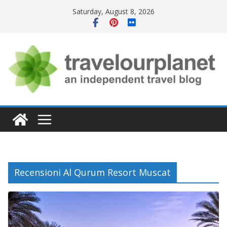
Skip
Saturday, August 8, 2026
to
content
Recensioni Al Qurum Resort Muscat