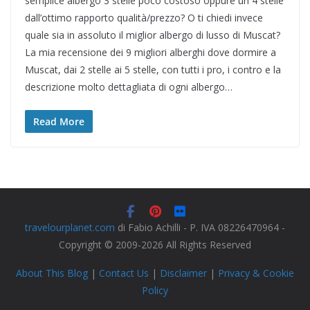
semplice albergo 3 stelle poco costoso oppure un 4 stelle
dall’ottimo rapporto qualità/prezzo? O ti chiedi invece
quale sia in assoluto il miglior albergo di lusso di Muscat?
La mia recensione dei 9 migliori alberghi dove dormire a
Muscat, dai 2 stelle ai 5 stelle, con tutti i pro, i contro e la
descrizione molto dettagliata di ogni albergo…
Read More
travelourplanet.com
di Fabio Achilli - P. IVA 08226470964 -
Copyright © 2009-2026 All Rights Reserved
About This Blog
|
Contact Us
|
Disclaimer
|
Privacy & Cookie
Policy