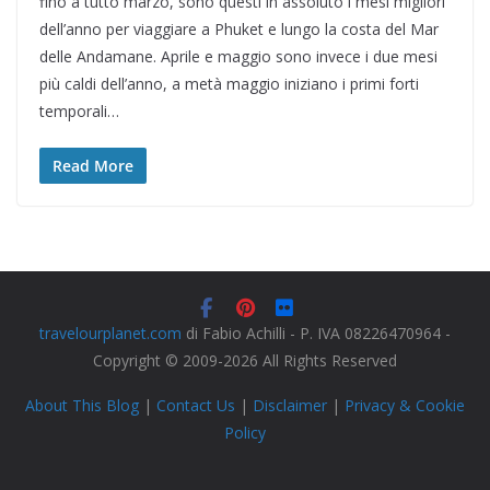
fino a tutto marzo, sono questi in assoluto i mesi migliori
dell’anno per viaggiare a Phuket e lungo la costa del Mar
delle Andamane. Aprile e maggio sono invece i due mesi
più caldi dell’anno, a metà maggio iniziano i primi forti
temporali…
Read More
travelourplanet.com
di Fabio Achilli - P. IVA 08226470964 -
Copyright © 2009-2026 All Rights Reserved
About This Blog
|
Contact Us
|
Disclaimer
|
Privacy & Cookie
Policy