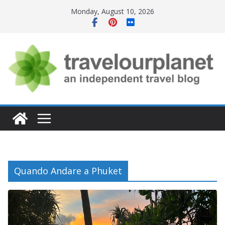
Skip
Monday, August 10, 2026
to
content
Quando Andare a Phuket