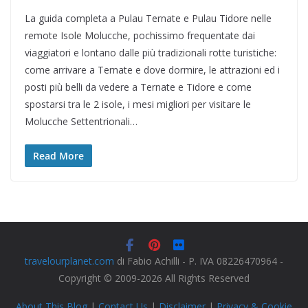
La guida completa a Pulau Ternate e Pulau Tidore nelle
remote Isole Molucche, pochissimo frequentate dai
viaggiatori e lontano dalle più tradizionali rotte turistiche:
come arrivare a Ternate e dove dormire, le attrazioni ed i
posti più belli da vedere a Ternate e Tidore e come
spostarsi tra le 2 isole, i mesi migliori per visitare le
Molucche Settentrionali…
Read More
travelourplanet.com
di Fabio Achilli - P. IVA 08226470964 -
Copyright © 2009-2026 All Rights Reserved
About This Blog
|
Contact Us
|
Disclaimer
|
Privacy & Cookie