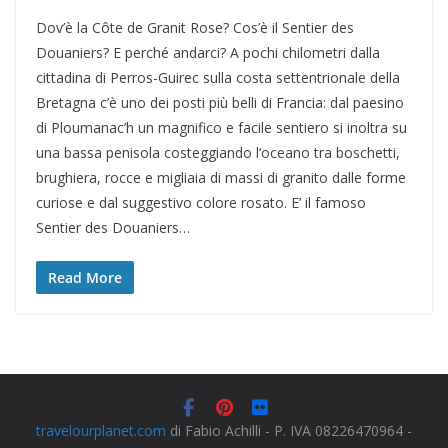
Dov’è la Côte de Granit Rose? Cos’è il Sentier des
Douaniers? E perché andarci? A pochi chilometri dalla
cittadina di Perros-Guirec sulla costa settentrionale della
Bretagna c’è uno dei posti più belli di Francia: dal paesino
di Ploumanac’h un magnifico e facile sentiero si inoltra su
una bassa penisola costeggiando l‘oceano tra boschetti,
brughiera, rocce e migliaia di massi di granito dalle forme
curiose e dal suggestivo colore rosato. E’ il famoso
Sentier des Douaniers…
Read More
travelourplanet.com
di Fabio Achilli - P. IVA 08226470964 -