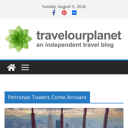
Skip
Sunday, August 9, 2026
to
content
Petronas Towers Come Arrivare