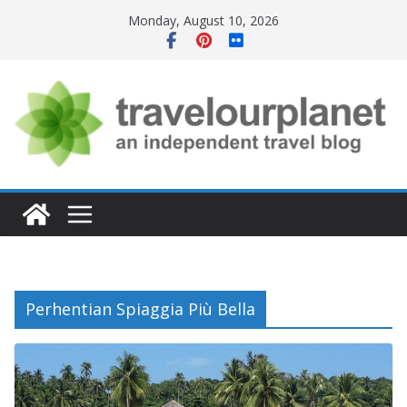
Skip
Monday, August 10, 2026
to
content
Perhentian Spiaggia Più Bella