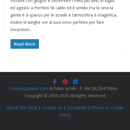
ottobre con giugno e settembre i mesi più belli, in luglio
ed agosto a Pechino fa caldo ed è umido ma la sera la
gente è a spasso per le strade e l’atmosfera è magnifica,
inoltre le lunghe ore di luce sono perfette per fare
escursioni…
Read More
travelourplanet.com
di Fabio Achilli - P. IVA 08226470964 -
Copyright © 2009-2026 All Rights Reserved
About This Blog
|
Contact Us
|
Disclaimer
|
Privacy & Cookie
Policy