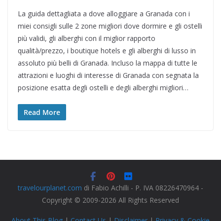
La guida dettagliata a dove alloggiare a Granada con i
miei consigli sulle 2 zone migliori dove dormire e gli ostelli
più validi, gli alberghi con il miglior rapporto
qualità/prezzo, i boutique hotels e gli alberghi di lusso in
assoluto più belli di Granada. Incluso la mappa di tutte le
attrazioni e luoghi di interesse di Granada con segnata la
posizione esatta degli ostelli e degli alberghi migliori…
Read More
travelourplanet.com
di Fabio Achilli - P. IVA 08226470964 -
Copyright © 2009-2026 All Rights Reserved
About This Blog
|
Contact Us
|
Disclaimer
|
Privacy & Cookie