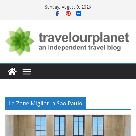
Skip
Sunday, August 9, 2026
to
content
Le Zone Migliori a Sao Paulo