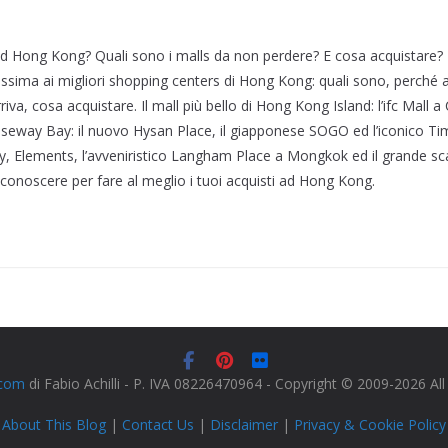
d Hong Kong? Quali sono i malls da non perdere? E cosa acquistare? 
issima ai migliori shopping centers di Hong Kong: quali sono, perché a
iva, cosa acquistare. Il mall più bello di Hong Kong Island: l’ifc Mall a C
seway Bay: il nuovo Hysan Place, il giapponese SOGO ed l’iconico Tim
y, Elements, l’avveniristico Langham Place a Mongkok ed il grande s
 conoscere per fare al meglio i tuoi acquisti ad Hong Kong.
.com
di Fabio Achilli - P. IVA 08226470964 - Copyright © 2009-2026 Al
About This Blog
|
Contact Us
|
Disclaimer
|
Privacy & Cookie Policy