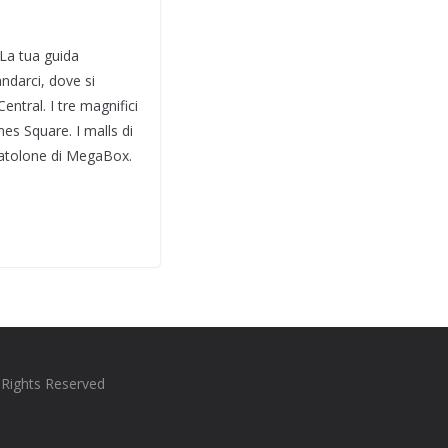
La tua guida
ndarci, dove si
entral. I tre magnifici
es Square. I malls di
catolone di MegaBox.
l Rights Reserved