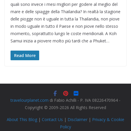
quali sono invece i mesi migliori per godere al meglio del
mare e delle spiagge della Thailandia? In realtà la stagione
delle piogge non è uguale in tutta la Thailandia, non piove
in modo uguale in tutto il Paese e non piove nello stesso
momento, soprattutto lungo le coste meridionali. A Koh
Samui inizia a piovere molto più tardi che a Phuket…
Read More
travelourplanet.com
di Fabio Achilli - P. IVA 08226470964 -
Copyright © 2009-2026 All Rights Reserved
About This Blog
|
Contact Us
|
Disclaimer
|
Privacy & Cookie
Policy