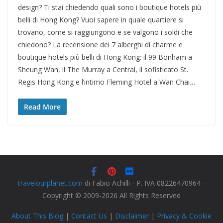
design? Ti stai chiedendo quali sono i boutique hotels più
belli di Hong Kong? Vuoi sapere in quale quartiere si
trovano, come si raggiungono e se valgono i soldi che
chiedono? La recensione dei 7 alberghi di charme e
boutique hotels più belli di Hong Kong: il 99 Bonham a
Sheung Wan, il The Murray a Central, il sofisticato St.
Regis Hong Kong e l’intimo Fleming Hotel a Wan Chai…
Read More
travelourplanet.com
di Fabio Achilli - P. IVA 08226470964 -
Copyright © 2009-2026 All Rights Reserved
About This Blog
|
Contact Us
|
Disclaimer
|
Privacy & Cookie