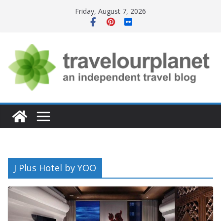
Skip
Friday, August 7, 2026
to
content
J Plus Hotel by YOO