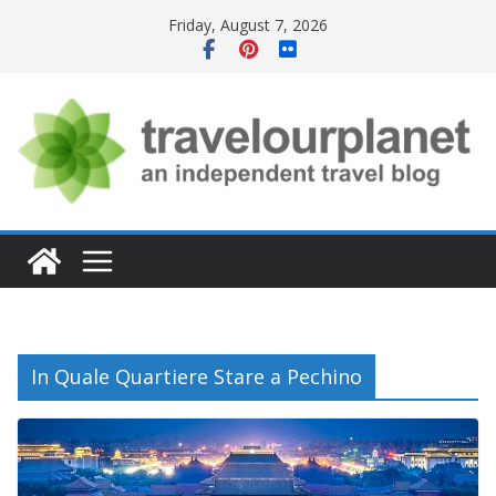
Skip
Friday, August 7, 2026
to
content
In Quale Quartiere Stare a Pechino