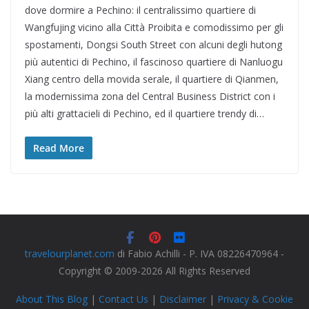
dove dormire a Pechino: il centralissimo quartiere di
Wangfujing vicino alla Città Proibita e comodissimo per gli
spostamenti, Dongsi South Street con alcuni degli hutong
più autentici di Pechino, il fascinoso quartiere di Nanluogu
Xiang centro della movida serale, il quartiere di Qianmen,
la modernissima zona del Central Business District con i
più alti grattacieli di Pechino, ed il quartiere trendy di…
Read More
travelourplanet.com
di Fabio Achilli - P. IVA 08226470964 -
Copyright © 2009-2026 All Rights Reserved
About This Blog
|
Contact Us
|
Disclaimer
|
Privacy & Cookie