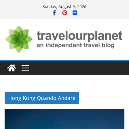
Skip
Sunday, August 9, 2026
to
content
Hong Kong Quando Andare