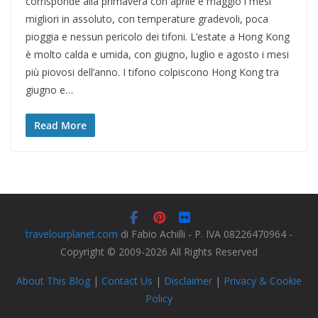
corrisponde alla primavera con aprile e maggio i mesi
migliori in assoluto, con temperature gradevoli, poca
pioggia e nessun pericolo dei tifoni. L’estate a Hong Kong
è molto calda e umida, con giugno, luglio e agosto i mesi
più piovosi dell’anno. I tifono colpiscono Hong Kong tra
giugno e…
Read More
travelourplanet.com
di Fabio Achilli - P. IVA 08226470964 -
Copyright © 2009-2026 All Rights Reserved
About This Blog
|
Contact Us
|
Disclaimer
|
Privacy & Cookie
Policy