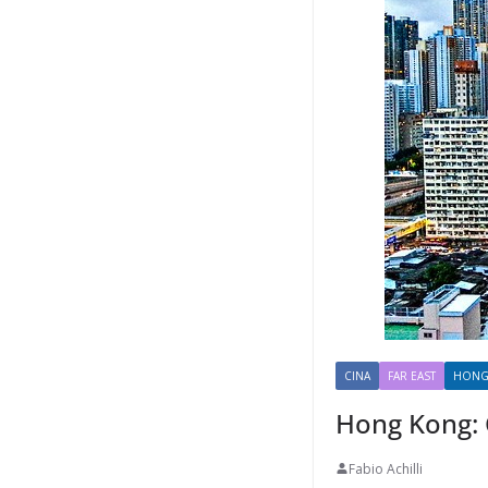
CINA
FAR EAST
HONG
Hong Kong: 
Fabio Achilli