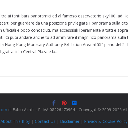
ltre ai tanti bars panoramici ed al famoso osservatorio sky100, ad 
recarti per guardare da una posizione privilegiata il panorama sulla citt
ufficiali e poco conosciuti, ma accessibili liberamente a tutti e sopra
ti. Ci puoi andare anche tu ad ammirare il magnifico panorama sulla
 la Hong Kong Monetary Authority Exhibition Area al 55° piano del 2 ifc
l grattacielo Central Plaza e la…
.com
di Fabio Achilli - P. IVA 08226470964 - Copyright © 2009-2026 Al
About This Blog
|
Contact Us
|
Disclaimer
|
Privacy & Cookie Policy