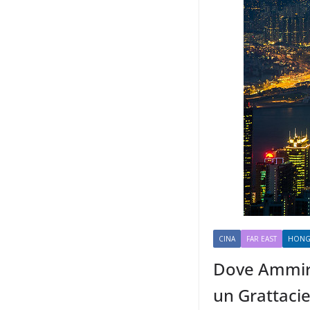
CINA
FAR EAST
HONG
Dove Ammirar
un Grattacie