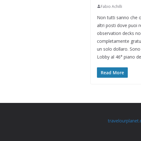
Fabio Achilli
Non tutti sanno che o
altri posti dove puoi 
observation decks non 
completamente gratui
un solo dollaro. Sono
Lobby al 46° piano de
Read More
travelourplanet