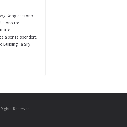
Hong Kong esistono
à. Sono tre
ttutto
 baia senza spendere
 Building, la Sky
l Rights Reserved