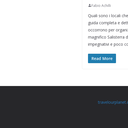
Fabio Achilli
Quali sono i locali c
guida completa e dett
occorrono per organizz
magnifico Salisterra 
impegnativi e poco con
Read More
travelourplanet