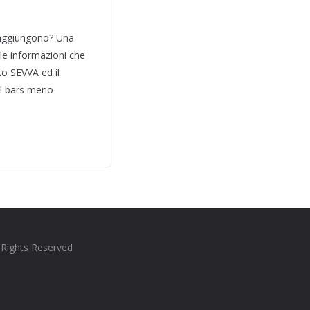
 raggiungono? Una
 le informazioni che
ato SEVVA ed il
. I bars meno
l Rights Reserved