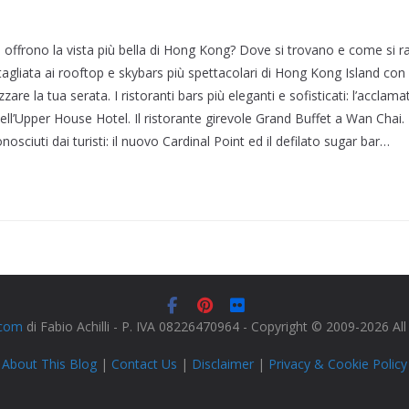
he offrono la vista più bella di Hong Kong? Dove si trovano e come si
agliata ai rooftop e skybars più spettacolari di Hong Kong Island con
are la tua serata. I ristoranti bars più eleganti e sofisticati: l’acclam
dell’Upper House Hotel. Il ristorante girevole Grand Buffet a Wan Chai
osciuti dai turisti: il nuovo Cardinal Point ed il defilato sugar bar…
.com
di Fabio Achilli - P. IVA 08226470964 - Copyright © 2009-2026 Al
About This Blog
|
Contact Us
|
Disclaimer
|
Privacy & Cookie Policy