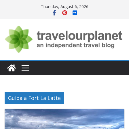
Skip
Thursday, August 6, 2026
to
content
Guida a Fort La Latte