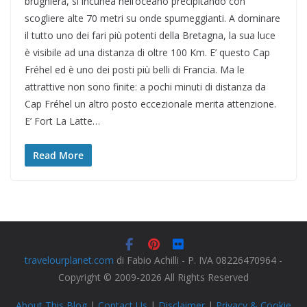
brughiera, si incunea nell’oceano precipitando con
scogliere alte 70 metri su onde spumeggianti. A dominare
il tutto uno dei fari più potenti della Bretagna, la sua luce
è visibile ad una distanza di oltre 100 Km. E’ questo Cap
Fréhel ed è uno dei posti più belli di Francia. Ma le
attrattive non sono finite: a pochi minuti di distanza da
Cap Fréhel un altro posto eccezionale merita attenzione.
E’ Fort La Latte…
Read More
travelourplanet.com
di Fabio Achilli - P. IVA 08226470964 -
Copyright © 2009-2026 All Rights Reserved
About This Blog
|
Contact Us
|
Disclaimer
|
Privacy & Cookie