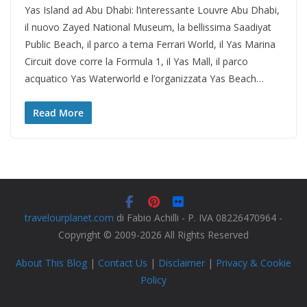
Yas Island ad Abu Dhabi: l’interessante Louvre Abu Dhabi,
il nuovo Zayed National Museum, la bellissima Saadiyat
Public Beach, il parco a tema Ferrari World, il Yas Marina
Circuit dove corre la Formula 1, il Yas Mall, il parco
acquatico Yas Waterworld e l’organizzata Yas Beach…
Read More
travelourplanet.com
di Fabio Achilli - P. IVA 08226470964 -
Copyright © 2009-2026 All Rights Reserved
About This Blog
|
Contact Us
|
Disclaimer
|
Privacy & Cookie
Policy