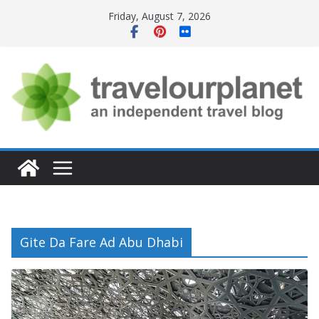
Skip
Friday, August 7, 2026
to
content
Gite Da Fare Ad Abu Dhabi