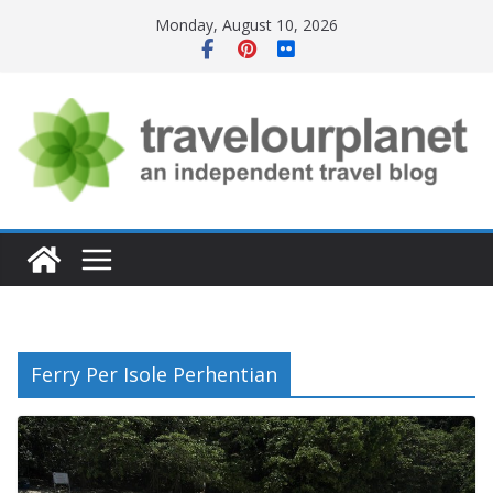
Skip
Monday, August 10, 2026
to
content
Ferry Per Isole Perhentian