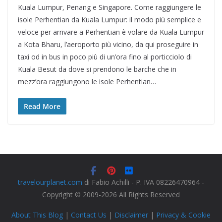
Kuala Lumpur, Penang e Singapore. Come raggiungere le
isole Perhentian da Kuala Lumpur: il modo più semplice e
veloce per arrivare a Perhentian è volare da Kuala Lumpur
a Kota Bharu, l’aeroporto più vicino, da qui proseguire in
taxi od in bus in poco più di un’ora fino al porticciolo di
Kuala Besut da dove si prendono le barche che in
mezz’ora raggiungono le isole Perhentian…
Read More
travelourplanet.com
di Fabio Achilli - P. IVA 08226470964 -
Copyright © 2009-2026 All Rights Reserved
About This Blog
|
Contact Us
|
Disclaimer
|
Privacy & Cookie